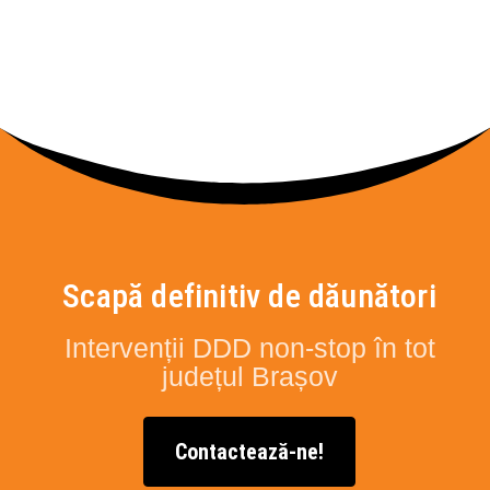
Scapă definitiv de dăunători
Intervenții DDD non-stop în tot
județul Brașov
Contactează-ne!