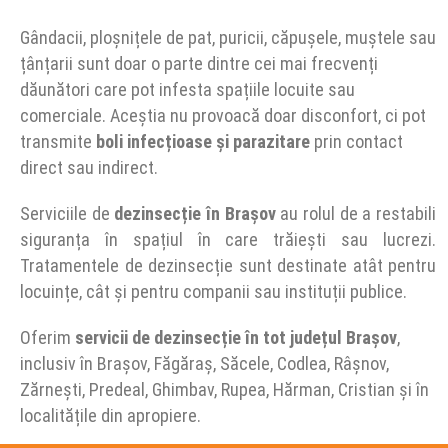
Gândacii, ploșnițele de pat, puricii, căpușele, muștele sau
țânțarii sunt doar o parte dintre cei mai frecvenți
dăunători care pot infesta spațiile locuite sau
comerciale. Aceștia nu provoacă doar disconfort, ci pot
transmite
boli infecțioase și
parazitar
e
prin contact
direct sau indirect.
Serviciile de
dezinsecție în Brașov
au rolul de a restabili
siguranța în spațiul în care trăiești sau lucrezi.
Tratamentele de dezinsecție sunt destinate atât pentru
locuințe, cât și pentru companii sau instituții publice.
Oferim
servicii de dezinsecție în tot județul Brașov
,
inclusiv în Brașov, Făgăraș, Săcele, Codlea, Râșnov,
Zărnești, Predeal, Ghimbav, Rupea, Hărman, Cristian și în
localitățile din apropiere.