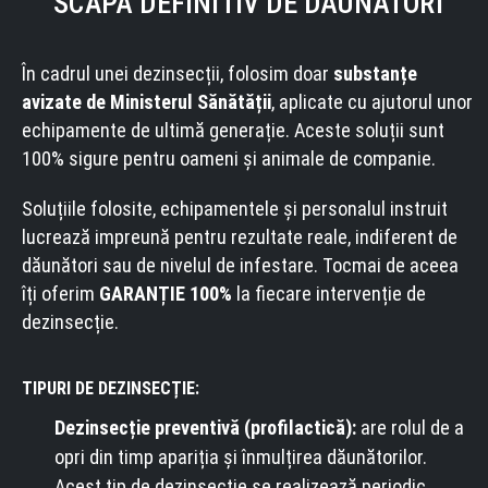
SCAPĂ DEFINITIV DE DĂUNĂTORI
În cadrul unei dezinsecții, folosim doar
substanțe
avizate de Ministerul Sănătății
, aplicate cu ajutorul unor
echipamente de ultimă generație. Aceste soluții sunt
100% sigure pentru oameni și animale de companie.
Soluțiile folosite, echipamentele și personalul instruit
lucrează impreună pentru rezultate reale, indiferent de
dăunători sau de nivelul de infestare. Tocmai de aceea
îți oferim
GARANȚIE 100%
la fiecare intervenție de
dezinsecție.
TIPURI DE DEZINSECȚIE:
Dezinsecție preventivă (profilactică):
are rolul de a
opri din timp apariția și înmulțirea dăunătorilor.
Acest tip de dezinsecție se realizează periodic