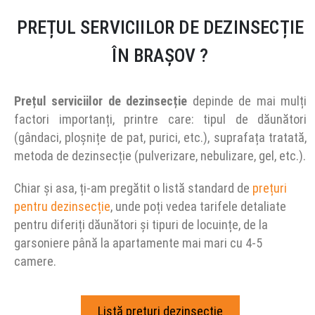
PREȚUL SERVICIILOR DE DEZINSECȚIE
ÎN BRAȘOV ?
Prețul serviciilor de dezinsecție
depinde de mai mulți
factori importanți, printre care: tipul de dăunători
(gândaci, ploșnițe de pat, purici, etc.), suprafața tratată,
metoda de dezinsecție (pulverizare, nebulizare, gel, etc.).
Chiar și asa, ți-am pregătit o listă standard de
prețuri
pentru dezinsecție
, unde poți vedea tarifele detaliate
pentru diferiți dăunători și tipuri de locuințe, de la
garsoniere până la apartamente mai mari cu 4-5
camere.
Listă prețuri dezinsecție