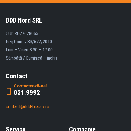
DDD Nord SRL
CUI: RO27678065
Reg.Com.: J33/677/2010
Luni – Vineri 8:30 – 17:00
Sâmbătă / Duminică – închis
Contact
Contactează-ne!
021.9992
contact@ddd-brasov.ro
Servicii
Companie